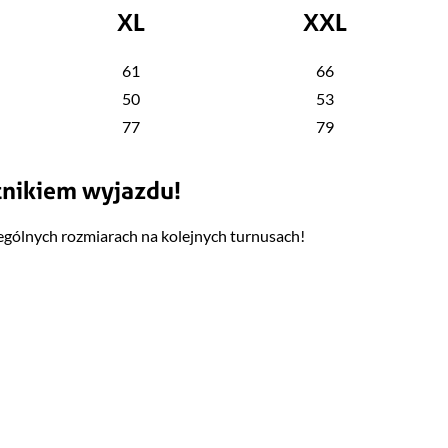
XL
XXL
61
66
50
53
77
79
tnikiem wyjazdu!
ególnych rozmiarach na kolejnych turnusach!