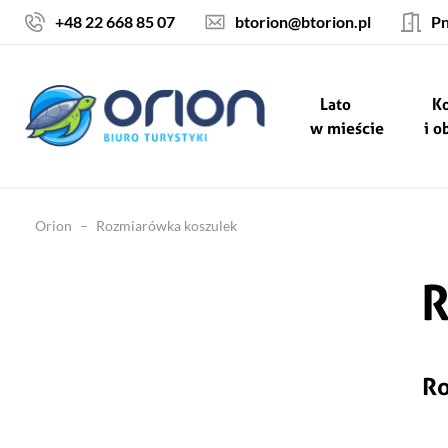
Skocz do treści
+48 22 668 85 07
btorion@btorion.pl
Pn
Lato
K
w mieście
i o
Orion
–
Rozmiarówka koszulek
R
Ro