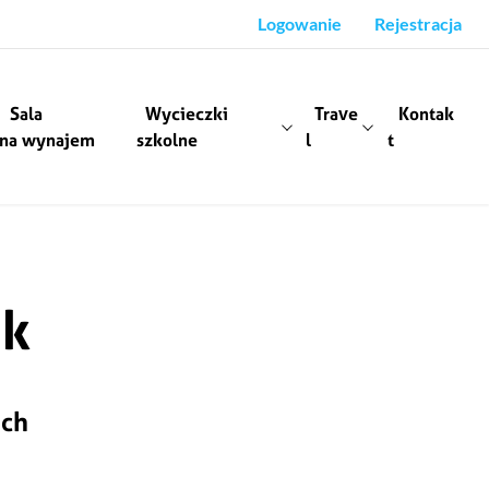
Logowanie
Rejestracja
Sala
Wycieczki
Trave
Kontak
na wynajem
szkolne
l
t
ek
ach