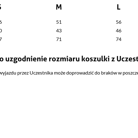
S
M
L
6
51
56
0
43
46
7
71
74
o uzgodnienie rozmiaru koszulki z Uczes
 wyjazdu przez Uczestnika może doprowadzić do braków w poszcz