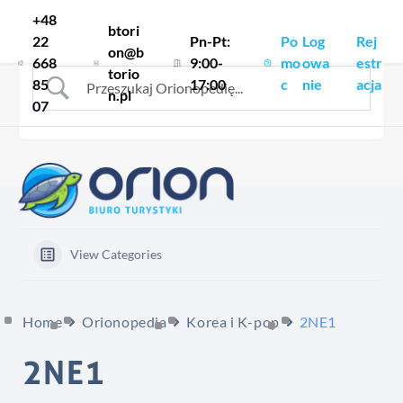
Skocz do treści
+48
btori
22
Pn-Pt:
Po
Log
Rej
on@b
668
9:00-
mo
owa
estr
torio
85
17:00
c
nie
acja
n.pl
07
View Categories
Home
Orionopedia
Korea i K-pop
2NE1
2NE1