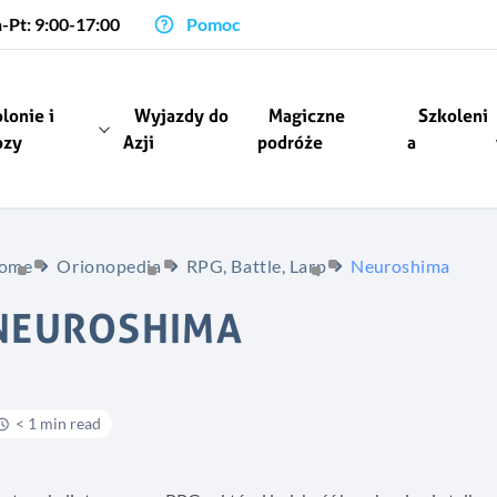
-Pt: 9:00-17:00
Pomoc
lonie i
Wyjazdy do
Magiczne
Szkoleni
ozy
Azji
podróże
a
ome
Orionopedia
RPG, Battle, Larp
Neuroshima
NEUROSHIMA
< 1 min read