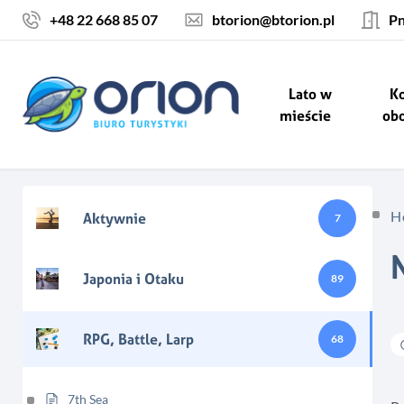
Skocz do treści
+48 22 668 85 07
btorion@btorion.pl
Pn
Lato w
Ko
mieście
ob
H
Aktywnie
7
Japonia i Otaku
89
RPG, Battle, Larp
68
7th Sea