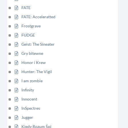
FATE
FATE: Acceleratted
Frostgrave
FUDGE
Geist: The Sineater
Gry bitewne
Honor i Krew
Hunter: The Vigil
I am zombie
Infinity
Innocent
InSpectres
Jugger
Kiedy Rozum Śpi