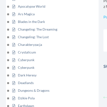
Po
z 
Apocalypse World
Ars Magica
P
Blades in the Dark
Changeling: The Dreaming
Changeling: The Lost
Charakteryzacja
Crystalicum
Cyberpunk
Sh
Cyberpunk
Dark Heresy
Deadlands
Dungeons & Dragons
Dzikie Pola
Earthdawn