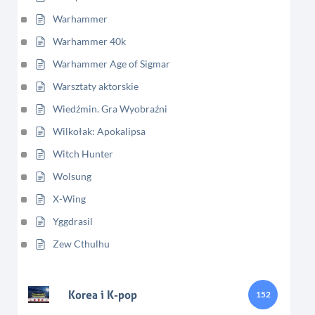
Warhammer
Warhammer 40k
Warhammer Age of Sigmar
Warsztaty aktorskie
Wiedźmin. Gra Wyobraźni
Wilkołak: Apokalipsa
Witch Hunter
Wolsung
X-Wing
Yggdrasil
Zew Cthulhu
Korea i K-pop
152