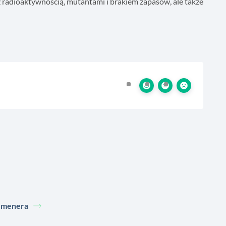
z radioaktywnością, mutantami i brakiem zapasów, ale także
menera