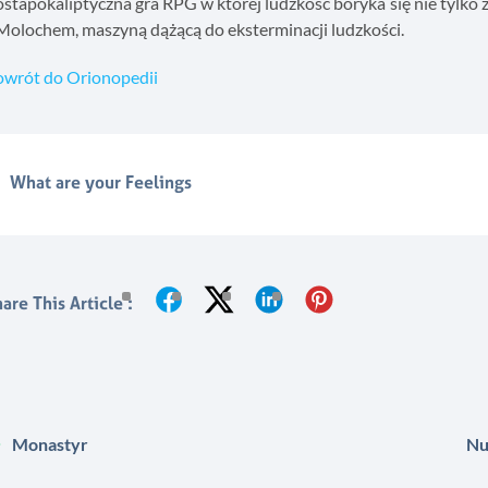
stapokaliptyczna gra RPG w której ludzkość boryka się nie tylko 
Molochem, maszyną dążącą do eksterminacji ludzkości.
owrót do Orionopedii
What are your Feelings
are This Article :
Monastyr
Nu