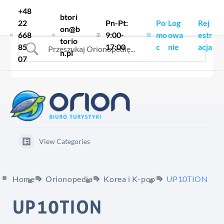
Skocz do treści
+48
btori
22
Pn-Pt:
Po
Log
Rej
on@b
668
9:00-
mo
owa
estr
torio
85
17:00
c
nie
acja
n.pl
07
View Categories
Home
Orionopedia
Korea i K-pop
UP10TION
UP10TION