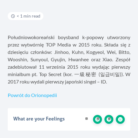
< 1 min read
Południowokoreański boysband k-popowy utworzony
przez wytwórnię TOP Media w 2015 roku. Składa się z
dziesięciu członków: Jinhoo, Kuhn, Kogyeol, Wei, Bitto,
Wooshin, Sunyoul, Gyujin, Hwanhee oraz Xiao. Zespół
zadebiutował 11 września 2015 roku wydając pierwszy
minialbum pt. Top Secret (kor. 一級秘密 (일급비밀)). W
2017 roku wydali pierwszy japoński singel – ID.
Powrót do Orionopedii
What are your Feelings