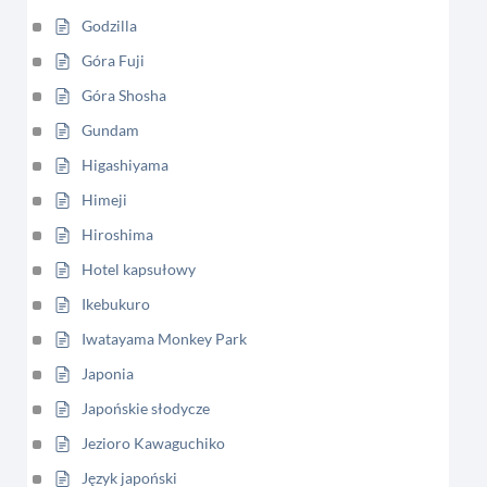
Godzilla
Góra Fuji
Góra Shosha
Gundam
Higashiyama
Himeji
Hiroshima
Hotel kapsułowy
Ikebukuro
Iwatayama Monkey Park
Japonia
Japońskie słodycze
Jezioro Kawaguchiko
Język japoński