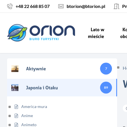
Skocz do treści
+48 22 668 85 07
btorion@btorion.pl
Pn
Lato w
Ko
mieście
ob
H
Aktywnie
7
Japonia i Otaku
89
America-mura
Anime
Animeto