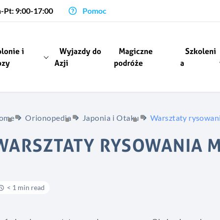
-Pt: 9:00-17:00
Pomoc
lonie i
Wyjazdy do
Magiczne
Szkoleni
ozy
Azji
podróże
a
ome
Orionopedia
Japonia i Otaku
Warsztaty rysowan
WARSZTATY RYSOWANIA 
< 1 min read