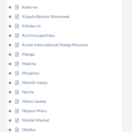
Koko-en
Kopuła Bomby Atomowej
Kōtoku-in
Kuchnia japońska
Kyoto International Manga Museum
Manga
Matcha
Miyajima
Momiji manju
Narita
Nihon Sankei
Nippon Maru
Nishiki Market
Odaiba