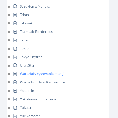
Suzukien x Nanaya
Takao
Takoyaki
TeamLab Borderless
Tengu
Tokio
Tokyo Skytree
UltraStar
Warsztaty rysowania mangi
Wielki Budda w Kamakurze
Yakuo-in
Yokohama Chinatown
Yukata
Yurikamome