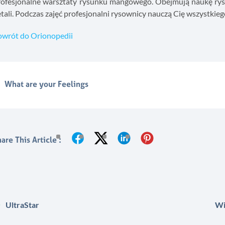
ofesjonalne warsztaty rysunku mangowego. Obejmują naukę rysowa
tali. Podczas zajęć profesjonalni rysownicy nauczą Cię wszystkie
owrót do Orionopedii
What are your Feelings
are This Article :
UltraStar
Wi