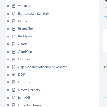
Pr
Asakusa
de
Bambusowy Zagajnik
P
Bento
Brama Torii
Buddyzm
Chadō
ComiCap
Cosplay
Sh
Cup Noodles Museum Yokohama
DDR
Dotonbori
Droga Herbaty
Engyō-ji
Funaoka Onsen