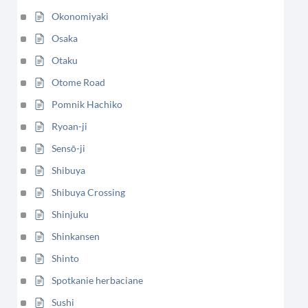
Okonomiyaki
Osaka
Otaku
Otome Road
Pomnik Hachiko
Ryoan-ji
Sensō-ji
Shibuya
Shibuya Crossing
Shinjuku
Shinkansen
Shinto
Spotkanie herbaciane
Sushi