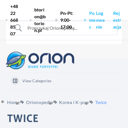
Skocz do treści
+48
btori
22
Pn-Pt:
Po
Log
Rej
on@b
668
9:00-
mo
owa
estr
torio
85
17:00
c
nie
acja
n.pl
07
View Categories
Home
Orionopedia
Korea i K-pop
Twice
TWICE