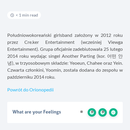
< 1 min read
Południowokoreański girlsband założony w 2012 roku
przez Cre.ker Entertainment (wcześniej Viewga
Entertainment). Grupa oficjalnie zadebiutowała 25 lutego
2014 roku wydając singel Another Parting (kor. 어떤 안
녕), w trzyosobowym składzie: Yeoeun, Chahee oraz Yein.
Czwarta członkini, Yoomin, została dodana do zespołu w
październiku 2014 roku.
Powrót do Orionopedii
What are your Feelings