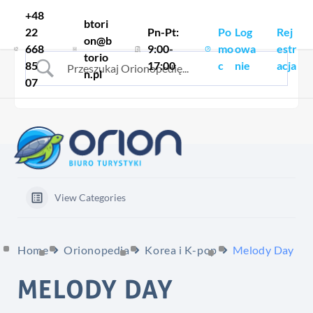
Skocz do treści
+48
btori
22
Pn-Pt:
Po
Log
Rej
on@b
668
9:00-
mo
owa
estr
torio
85
17:00
c
nie
acja
n.pl
07
View Categories
Home
Orionopedia
Korea i K-pop
Melody Day
MELODY DAY