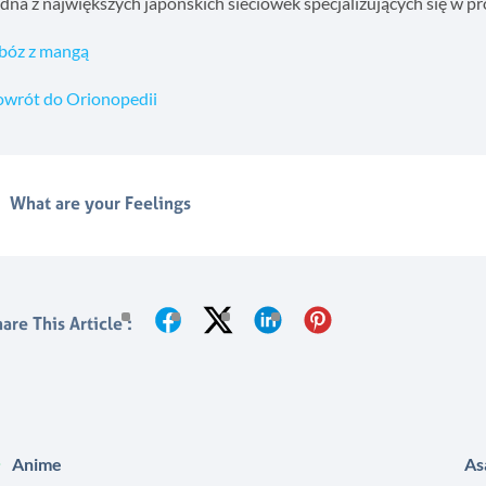
dna z największych japońskich sieciówek specjalizujących się w 
bóz z mangą
owrót do Orionopedii
What are your Feelings
are This Article :
Anime
As