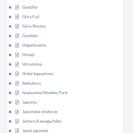
Godzilla
Góra Fuji
Góra Shosha
Gundam
Higashiyama
Himeji
Hiroshima
Hotel kapsułowy
Ikebukuro
Iwatayama Monkey Park
Japonia
Japońskie słodycze
Jezioro Kawaguchiko
Język japoński