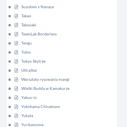
Suzukien x Nanaya
Takao
Takoyaki
TeamLab Borderless
Tengu
Tokio
Tokyo Skytree
UltraStar
Warsztaty rysowania mangi
Wielki Budda w Kamakurze
Yakuo-in
Yokohama Chinatown
Yukata
Yurikamome