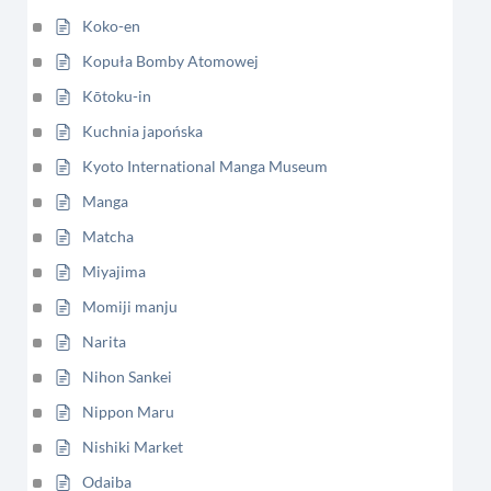
Koko-en
Kopuła Bomby Atomowej
Kōtoku-in
Kuchnia japońska
Kyoto International Manga Museum
Manga
Matcha
Miyajima
Momiji manju
Narita
Nihon Sankei
Nippon Maru
Nishiki Market
Odaiba