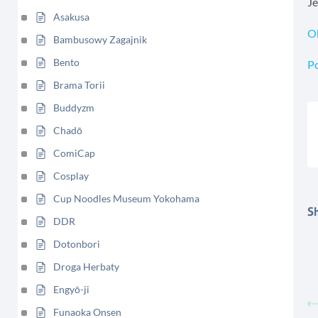
Je
Asakusa
O
Bambusowy Zagajnik
Bento
P
Brama Torii
Buddyzm
Chadō
ComiCap
Cosplay
Cup Noodles Museum Yokohama
Sh
DDR
Dotonbori
Droga Herbaty
Engyō-ji
Funaoka Onsen