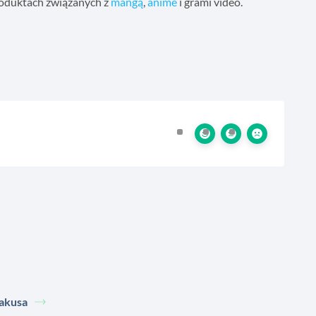
produktach związanych z
mangą
,
anime
i grami video.
akusa