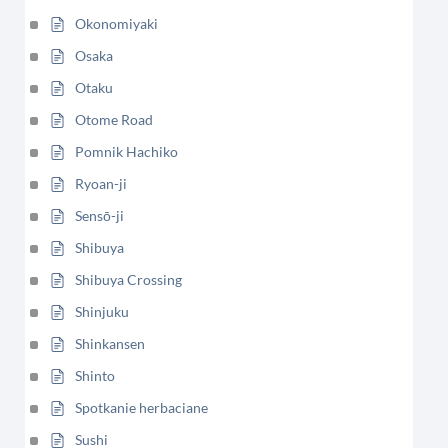
Okonomiyaki
Osaka
Otaku
Otome Road
Pomnik Hachiko
Ryoan-ji
Sensō-ji
Shibuya
Shibuya Crossing
Shinjuku
Shinkansen
Shinto
Spotkanie herbaciane
Sushi