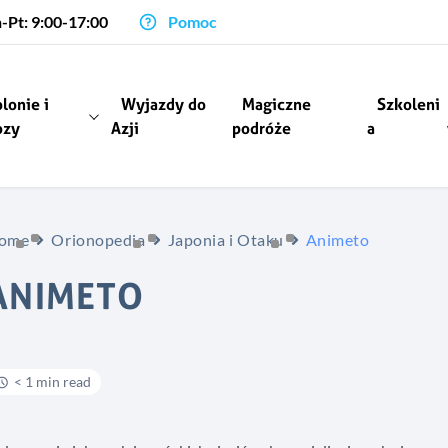
-Pt: 9:00-17:00
Pomoc
lonie i
Wyjazdy do
Magiczne
Szkoleni
ozy
Azji
podróże
a
ome
Orionopedia
Japonia i Otaku
Animeto
ANIMETO
< 1 min read