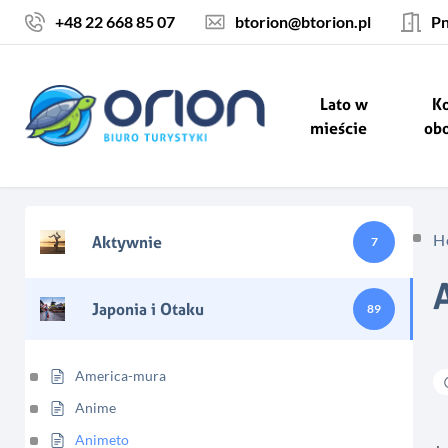
Skocz do treści
+48 22 668 85 07
btorion@btorion.pl
Pn
Lato w
Ko
mieście
ob
H
Aktywnie
7
Japonia i Otaku
89
America-mura
Anime
Animeto