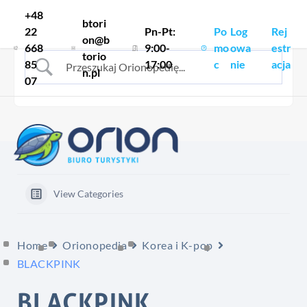
Skocz do treści
+48
btori
22
Pn-Pt:
Po
Log
Rej
on@b
668
9:00-
mo
owa
estr
torio
85
17:00
c
nie
acja
n.pl
07
View Categories
Home
Orionopedia
Korea i K-pop
BLACKPINK
BLACKPINK