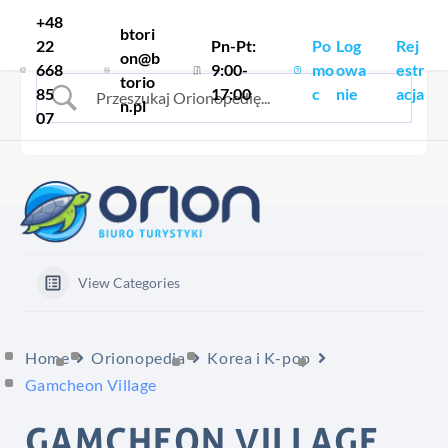
Skocz do treści
+48
btori
22
Pn-Pt:
Po
Log
Rej
on@b
668
9:00-
mo
owa
estr
torio
85
17:00
c
nie
acja
n.pl
07
View Categories
Home
Orionopedia
Korea i K-pop
Gamcheon Village
GAMCHEON VILLAGE