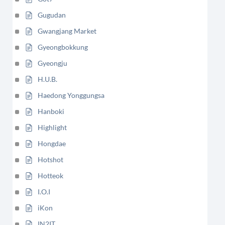
Gugudan
Gwangjang Market
Gyeongbokkung
Gyeongju
H.U.B.
Haedong Yonggungsa
Hanboki
Highlight
Hongdae
Hotshot
Hotteok
I.O.I
iKon
IN2IT