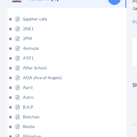
P
Ja
&gather cafe
P
2NE1
2PM
4minute
A’ST1
After School
AOA (Ace of Angels)
Sh
April
Astro
B.A.P.
Banchan
Bestie
Bibimbap