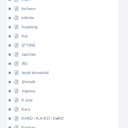
Incheon
Infinite
Insadong
Itzy
IZ*ONE
Japchae
JBJ
Język koreański
Jjimtalk
Jogyesa
K-pop
Kara
KARD / K.A.R.D / K♠RD
Kimbap