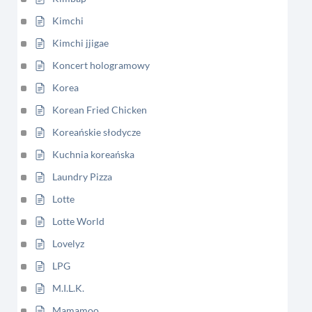
Kimchi
Kimchi jjigae
Koncert hologramowy
Korea
Korean Fried Chicken
Koreańskie słodycze
Kuchnia koreańska
Laundry Pizza
Lotte
Lotte World
Lovelyz
LPG
M.I.L.K.
Mamamoo