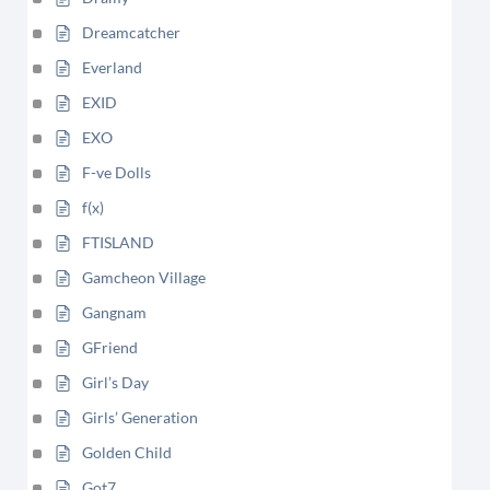
Dreamcatcher
Everland
EXID
EXO
F-ve Dolls
f(x)
FTISLAND
Gamcheon Village
Gangnam
GFriend
Girl’s Day
Girls’ Generation
Golden Child
Got7