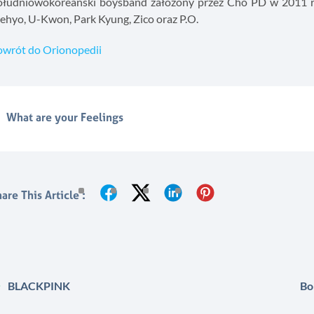
ołudniowokoreański boysband założony przez Cho PD w 2011 rok
ehyo, U-Kwon, Park Kyung, Zico oraz P.O.
owrót do Orionopedii
What are your Feelings
are This Article :
BLACKPINK
Bo