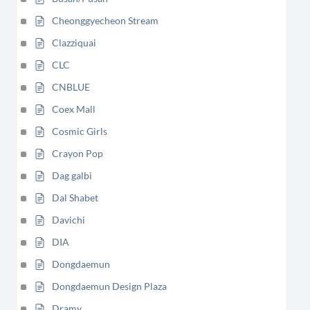
Cheonggyecheon Stream
Clazziquai
CLC
CNBLUE
Coex Mall
Cosmic Girls
Crayon Pop
Dag galbi
Dal Shabet
Davichi
DIA
Dongdaemun
Dongdaemun Design Plaza
Dramy