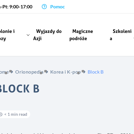
-Pt: 9:00-17:00
Pomoc
lonie i
Wyjazdy do
Magiczne
Szkoleni
ozy
Azji
podróże
a
ome
Orionopedia
Korea i K-pop
Block B
BLOCK B
< 1 min read