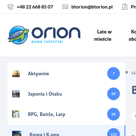
Skocz do treści
+48 22 668 85 07
btorion@btorion.pl
Pn
Lato w
Ko
mieście
ob
H
Aktywnie
7
Japonia i Otaku
89
RPG, Battle, Larp
68
Korea i K-pop
152