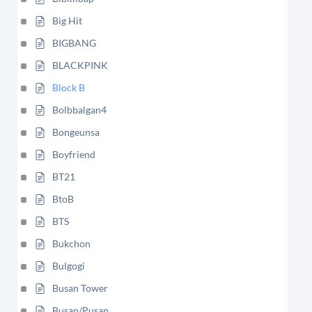
Big Hit
BIGBANG
BLACKPINK
Block B
Bolbbalgan4
Bongeunsa
Boyfriend
BT21
BtoB
BTS
Bukchon
Bulgogi
Busan Tower
Busan/Pusan