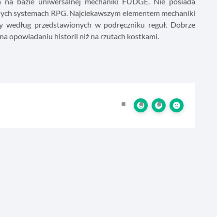
 na bazie uniwersalnej mechaniki FUDGE. Nie posiada
żnych systemach RPG. Najciekawszym elementem mechaniki
Gry według przedstawionych w podręczniku reguł. Dobrze
 na opowiadaniu historii niż na rzutach kostkami.