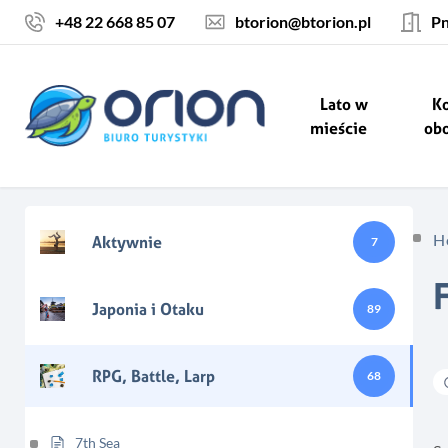
Skocz do treści
+48 22 668 85 07
btorion@btorion.pl
Pn
Lato w
Ko
mieście
ob
H
Aktywnie
7
Japonia i Otaku
89
RPG, Battle, Larp
68
7th Sea