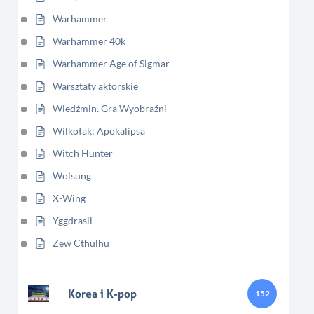
Warhammer
Warhammer 40k
Warhammer Age of Sigmar
Warsztaty aktorskie
Wiedźmin. Gra Wyobraźni
Wilkołak: Apokalipsa
Witch Hunter
Wolsung
X-Wing
Yggdrasil
Zew Cthulhu
Korea i K-pop
152