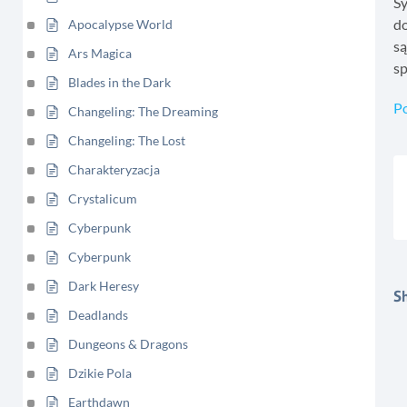
S
d
Apocalypse World
s
Ars Magica
sp
Blades in the Dark
P
Changeling: The Dreaming
Changeling: The Lost
Charakteryzacja
Crystalicum
Cyberpunk
Cyberpunk
Dark Heresy
Sh
Deadlands
Dungeons & Dragons
Dzikie Pola
Earthdawn