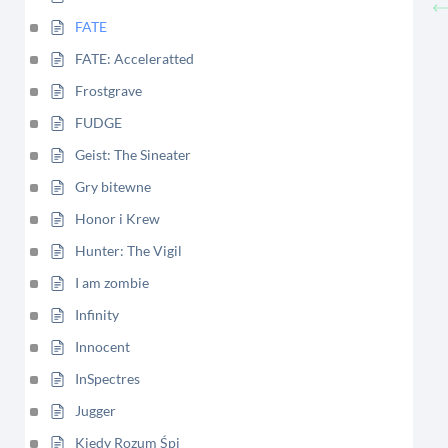
FATE
FATE: Acceleratted
Frostgrave
FUDGE
Geist: The Sineater
Gry bitewne
Honor i Krew
Hunter: The Vigil
I am zombie
Infinity
Innocent
InSpectres
Jugger
Kiedy Rozum Śpi