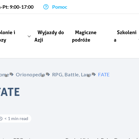
-Pt: 9:00-17:00
Pomoc
lonie i
Wyjazdy do
Magiczne
Szkoleni
ozy
Azji
podróże
a
ome
Orionopedia
RPG, Battle, Larp
FATE
FATE
< 1 min read