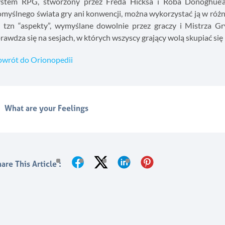
ystem RPG, stworzony przez Freda Hicksa i Roba Donoghue’a
omyślnego świata gry ani konwencji, można wykorzystać ją w ró
ą tzn “aspekty”, wymyślane dowolnie przez graczy i Mistrza 
rawdza się na sesjach, w których wszyscy grający wolą skupiać się
owrót do Orionopedii
What are your Feelings
are This Article :