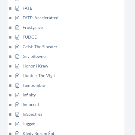
FATE
FATE: Acceleratted
Frostgrave
FUDGE
Geist: The Sineater
Gry bitewne
Honor i Krew
Hunter: The Vigil
I am zombie
Infinity
Innocent
InSpectres
Jugger
Kiedy Rozum Śpi