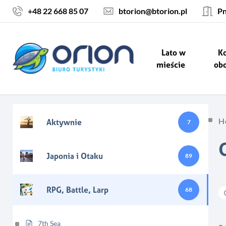
Skocz do treści
+48 22 668 85 07
btorion@btorion.pl
Pn
Lato w
Ko
mieście
ob
H
Aktywnie
7
Japonia i Otaku
89
RPG, Battle, Larp
68
7th Sea