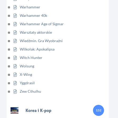
Warhammer
Warhammer 40k
Warhammer Age of Sigmar
Warsztaty aktorskie
Wiedźmin. Gra Wyobraźni
Wilkołak: Apokalipsa
Witch Hunter
Wolsung
X-Wing
Yggdrasil
Zew Cthulhu
Korea i K-pop
152