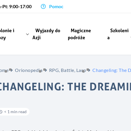
-Pt: 9:00-17:00
Pomoc
lonie i
Wyjazdy do
Magiczne
Szkoleni
ozy
Azji
podróże
a
ome
Orionopedia
RPG, Battle, Larp
Changeling: The 
CHANGELING: THE DREAM
< 1 min read