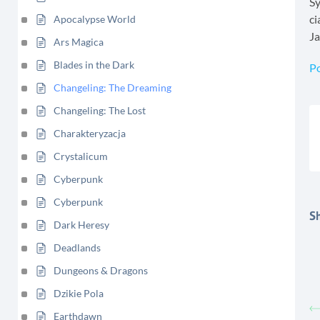
Sy
ci
Apocalypse World
Ja
Ars Magica
Blades in the Dark
P
Changeling: The Dreaming
Changeling: The Lost
Charakteryzacja
Crystalicum
Cyberpunk
Cyberpunk
Sh
Dark Heresy
Deadlands
Dungeons & Dragons
Dzikie Pola
Earthdawn