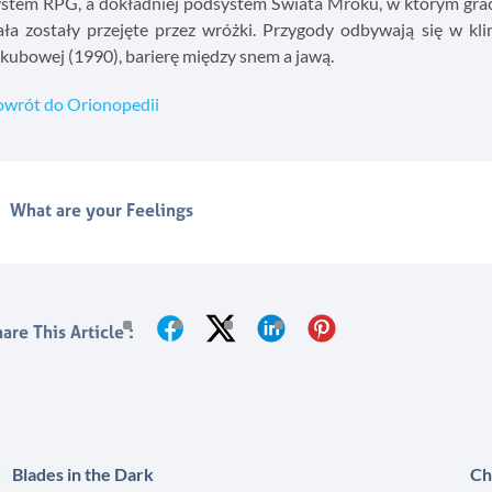
stem RPG, a dokładniej podsystem Świata Mroku, w którym gracze 
ała zostały przejęte przez wróżki. Przygody odbywają się w kl
kubowej (1990), barierę między snem a jawą.
owrót do Orionopedii
What are your Feelings
are This Article :
Blades in the Dark
Ch