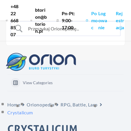
Skocz do treści
+48
btori
22
Pn-Pt:
Po
Log
Rej
on@b
668
9:00-
mo
owa
estr
torio
85
17:00
c
nie
acja
n.pl
07
View Categories
Home
Orionopedia
RPG, Battle, Larp
Crystalicum
CRYSTALICUM