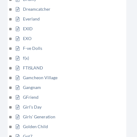
Dreamcatcher
Everland
EXID
EXO
F-ve Dolls
f(x)
FTISLAND
Gamcheon Village
Gangnam
GFriend
Girl’s Day
Girls’ Generation
Golden Child
Got7