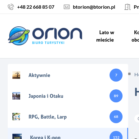
Skocz do treści
+48 22 668 85 07
btorion@btorion.pl
Pn
Lato w
Ko
mieście
ob
H
Aktywnie
7
Japonia i Otaku
89
RPG, Battle, Larp
68
Korea i K-pop
152