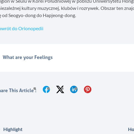
gion w Seulu w Korei Południowej w pobliżu Uniwersytetu Hongik,
niezależnej kultury muzycznej, klubów i rozrywek. Obszar ten zna
ię od Seogyo-dong do Hapjeong-dong.
owrót do Orionopedii
What are your Feelings
are This Article :
Highlight
Ho