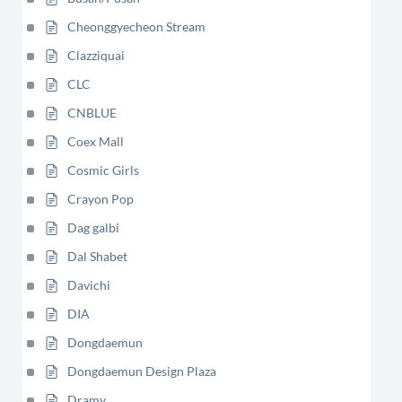
Cheonggyecheon Stream
Clazziquai
CLC
CNBLUE
Coex Mall
Cosmic Girls
Crayon Pop
Dag galbi
Dal Shabet
Davichi
DIA
Dongdaemun
Dongdaemun Design Plaza
Dramy