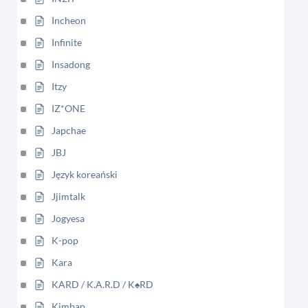
Incheon
Infinite
Insadong
Itzy
IZ*ONE
Japchae
JBJ
Język koreański
Jjimtalk
Jogyesa
K-pop
Kara
KARD / K.A.R.D / K♠RD
Kimbap