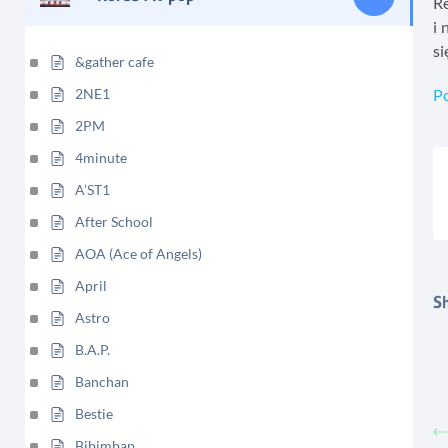
Re
i 
s
&gather cafe
2NE1
P
2PM
4minute
A’ST1
After School
AOA (Ace of Angels)
April
Sh
Astro
B.A.P.
Banchan
Bestie
Bibimbap