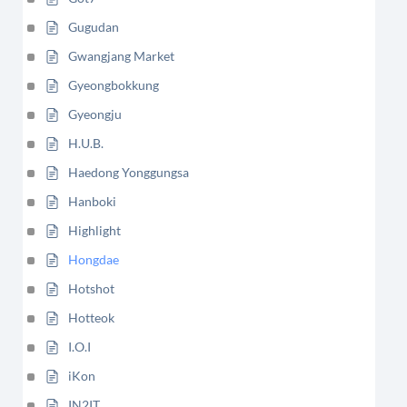
Gugudan
Gwangjang Market
Gyeongbokkung
Gyeongju
H.U.B.
Haedong Yonggungsa
Hanboki
Highlight
Hongdae
Hotshot
Hotteok
I.O.I
iKon
IN2IT