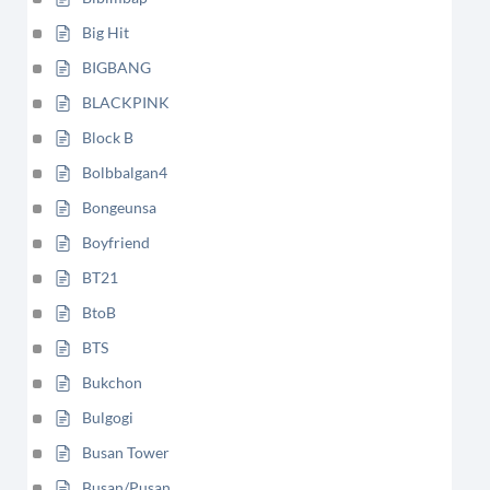
Big Hit
BIGBANG
BLACKPINK
Block B
Bolbbalgan4
Bongeunsa
Boyfriend
BT21
BtoB
BTS
Bukchon
Bulgogi
Busan Tower
Busan/Pusan