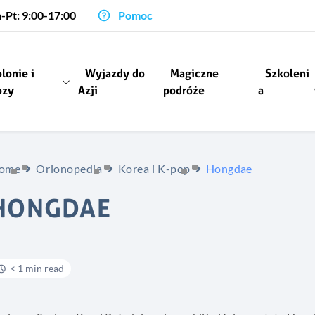
-Pt: 9:00-17:00
Pomoc
lonie i
Wyjazdy do
Magiczne
Szkoleni
ozy
Azji
podróże
a
ome
Orionopedia
Korea i K-pop
Hongdae
HONGDAE
< 1 min read