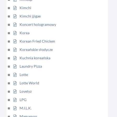
Kimchi
Kimchi jjigae
Koncert hologramowy
Korea
Korean Fried Chicken
Koreańskie słodycze
Kuchnia koreańska
Laundry Pizza
Lotte
Lotte World
Lovelyz
LPG
M.I.L.K.
Mamamoo