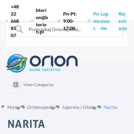
Skocz do treści
+48
btori
22
Pn-Pt:
Po
Log
Rej
on@b
668
9:00-
mo
owa
estr
torio
85
17:00
c
nie
acja
n.pl
07
View Categories
Home
Orionopedia
Japonia i Otaku
Narita
NARITA