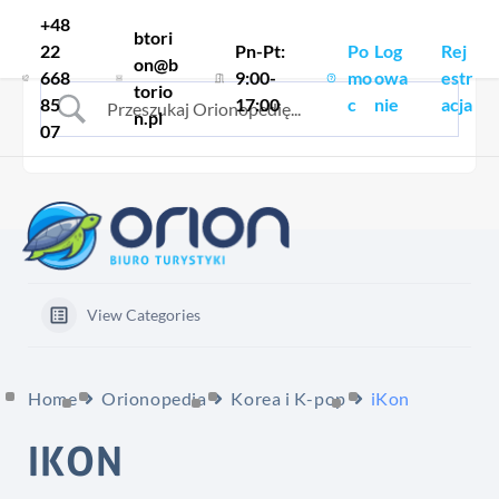
Skocz do treści
+48
btori
22
Pn-Pt:
Po
Log
Rej
on@b
668
9:00-
mo
owa
estr
torio
85
17:00
c
nie
acja
n.pl
07
View Categories
Home
Orionopedia
Korea i K-pop
iKon
IKON